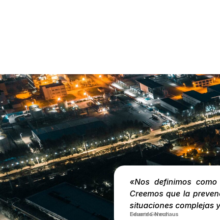
«Nos definimos como 
Creemos que la prevenci
situaciones complejas y
Eduardo Neuhaus
Gerente General