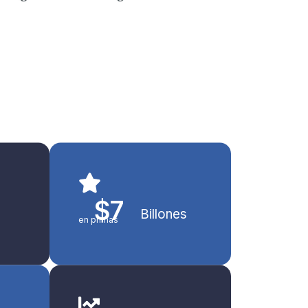
$
7
Billones
en primas