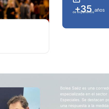
+
35
años
de experiencia
Bolea Saéz es una corred
especializada en el secto
Especiales. Se destacan 
una respuesta a la medida 