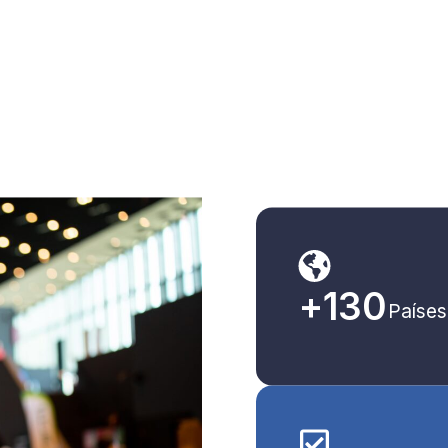
+
130
Países