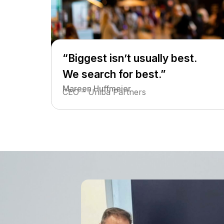
“Biggest isn’t usually best.
We search for best.”
Mareen Huffmeier
CEO – Uniba Partners