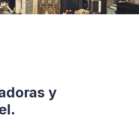
adoras y
el.