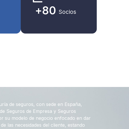
+
80
Socios
uría de seguros, con sede en España,
r de Seguros de Empresa y Seguros
por su modelo de negocio enfocado en dar
de las necesidades del cliente, estando