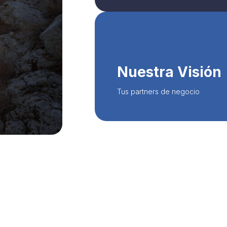
clientes, consolidando así una relaci
la asesoría de riesgos y en la contr
Nuestra Visión
servicio e innovación tecnológica, 
Queremos convertirnos en una empr
Tus partners de negocio