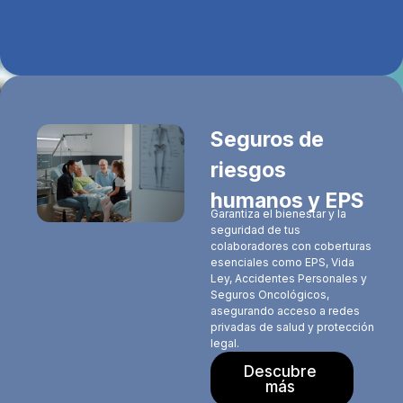
Seguros de
riesgos
humanos y EPS
Garantiza el bienestar y la
seguridad de tus
colaboradores con coberturas
esenciales como EPS, Vida
Ley, Accidentes Personales y
Seguros Oncológicos,
asegurando acceso a redes
privadas de salud y protección
legal.
Descubre
más