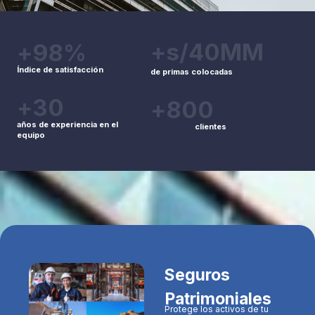
+s/
40
MM
+
98
%
Índice de satisfacción
de primas colocadas
+
30
+
800
años de experiencia en el
clientes
equipo
Seguros
Patrimoniales
Protege los activos de tu